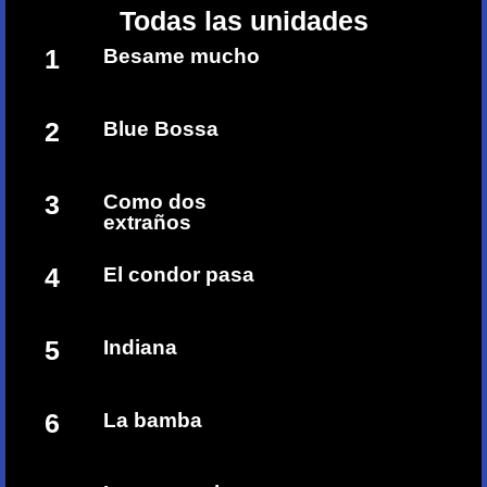
Todas las unidades
1
Besame mucho
2
Blue Bossa
3
Como dos
extraños
4
El condor pasa
5
Indiana
6
La bamba