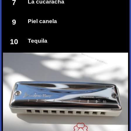
7
La cucaracha
9
Piel canela
10
Tequila