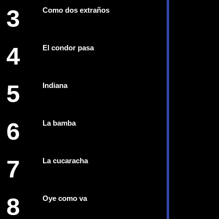
3
Como dos extraños
4
El condor pasa
5
Indiana
6
La bamba
7
La cucaracha
8
Oye como va