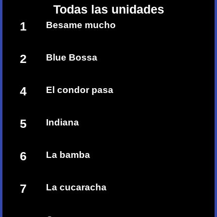
Todas las unidades
1
Besame mucho
2
Blue Bossa
4
El condor pasa
5
Indiana
6
La bamba
7
La cucaracha