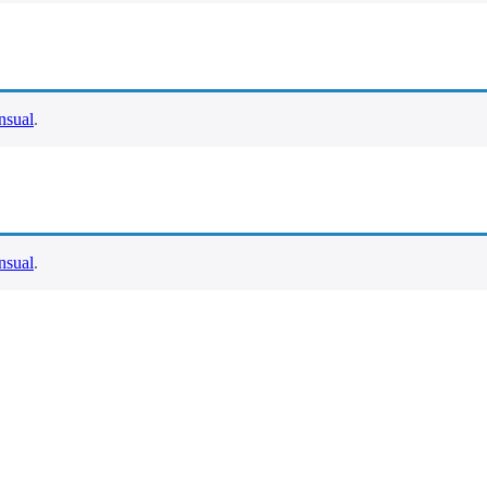
nsual
.
nsual
.