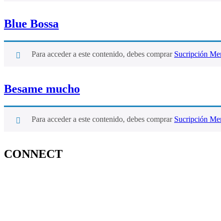
Blue Bossa
Para acceder a este contenido, debes comprar
Sucripción Me
Besame mucho
Para acceder a este contenido, debes comprar
Sucripción Me
CONNECT