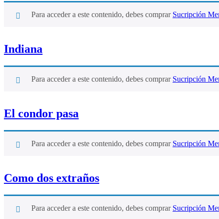
Para acceder a este contenido, debes comprar
Sucripción Me
Indiana
Para acceder a este contenido, debes comprar
Sucripción Me
El condor pasa
Para acceder a este contenido, debes comprar
Sucripción Me
Como dos extraños
Para acceder a este contenido, debes comprar
Sucripción Me